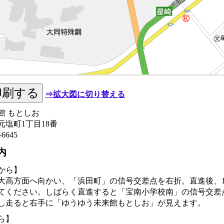
⇒拡大図に切り替える
館 もとしお
塩町1丁目18番
-6645
内
から】
を大高方面へ向かい、「浜田町」の信号交差点を右折。直進後、
てください。しばらく直進すると「宝南小学校南」の信号交差
し走ると右手に「ゆうゆう未来館もとしお」が見えます。
ら】