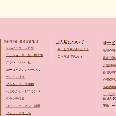
高齢者向け優良賃貸住宅
ご入居について
サービ
シルバーライフ月東
サービスを受けるには
訪問介護
ミッショナリー桂・梅森坂
ご入居までの流れ
居宅介護
グランバレル一社
介護付有
ヨーロピアンレジデンス
住宅型有
ラシュレ神沢
介護併設
アルカディア尾頭橋
高齢者向
なごやかむーどラウンジ
サービス
住宅の事
グラン千代田
研修サー
コージ－クレセント浦里
フォルティス伝馬